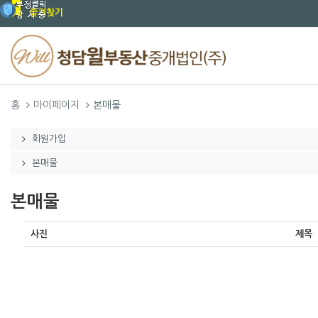
즐겨찾기
홈
마이페이지
본매물
회원가입
본매물
본매물
사진
제목