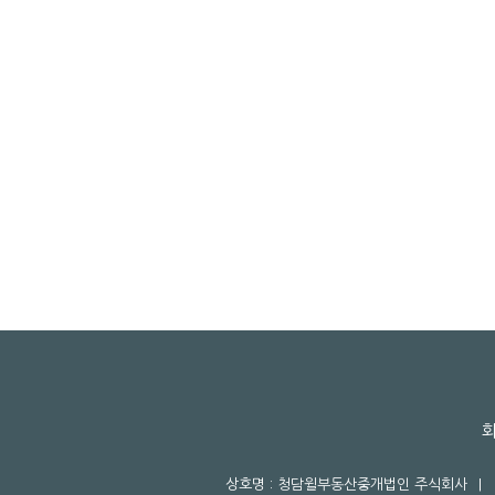
상호명 : 청담윌부동산중개법인 주식회사