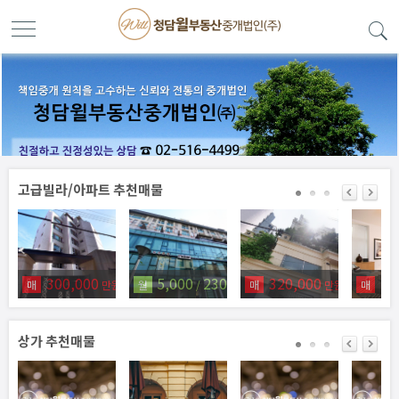
고급빌라/아파트 추천매물
300,000
5,000
230
320,000
25
매
만원
월
/
만원
매
만원
매
상가 추천매물