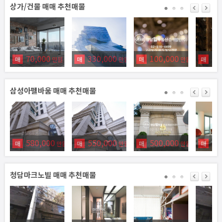
상가/건물 매매 추천매물
70,000
330,000
100,000
79
매
만원
매
만원
매
만원
매
삼성아펠바움 매매 추천매물
580,000
550,000
500,000
49
매
만원
매
만원
매
만원
매
청담마크노빌 매매 추천매물