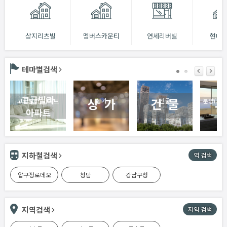
상지리츠빌
멤버스카운티
연세리버빌
현대 
테마별검색
고급빌라/아파트
상가
건물
지하철검색
역 검색
압구정로데오
청담
강남구청
지역검색
지역 검색