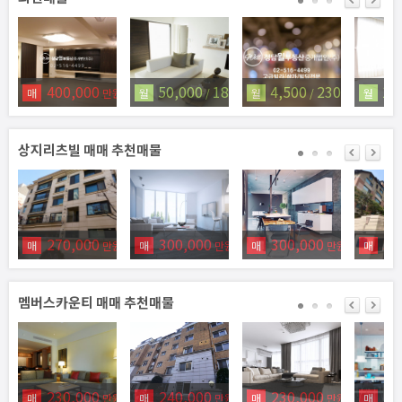
400,000
50,000
180
4,500
230
1,
매
만원
월
/
만원
월
/
만원
월
상지리츠빌 매매 추천매물
270,000
300,000
300,000
37
매
만원
매
만원
매
만원
매
멤버스카운티 매매 추천매물
230,000
240,000
230,000
21
매
만원
매
만원
매
만원
매