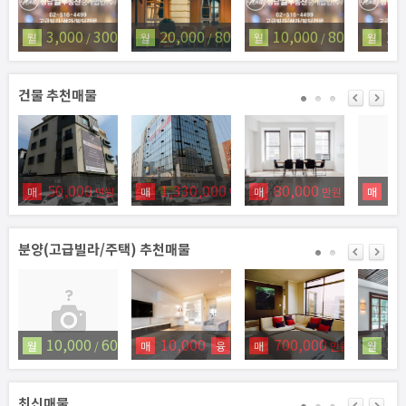
3,000
300
20,000
800
10,000
800
22
월
/
만원
월
/
만원
월
/
만원
월
건물 추천매물
50,000
1,330,000
80,000
80
매
만원
매
만원
매
만원
매
분양(고급빌라/주택) 추천매물
10,000
600
10,000
1,300
700,000
50
월
/
만원
매
융
매
만원
만원
월
최신매물