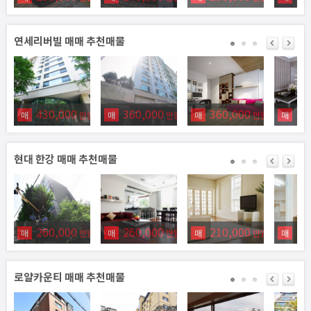
연세리버빌 매매 추천매물
430,000
360,000
360,000
43
매
만원
매
만원
매
만원
매
현대 한강 매매 추천매물
260,000
260,000
210,000
18
매
만원
매
만원
매
만원
매
로얄카운티 매매 추천매물