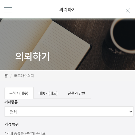
의뢰하기
의뢰하기
홈
매도매수의뢰
구하기(매수)
내놓기(매도)
질문과 답변
거래종류
가격 범위
*거래 종류를 선택해 주세요.