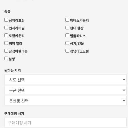
종류
상지리츠빌
멤버스카운티
연세리버빌
현대 한강
로얄카운티
빌폴라리스
청담 빌라
상가/건물
삼성아펠바움
청담마크노빌
분양
원하는 지역
구매예정 시기